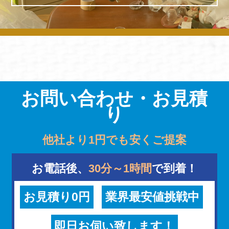
お問い合わせ・お見積
り
他社より1円でも安くご提案
お電話後、
30分～1時間
で到着！
お見積り0円
業界最安値挑戦中
即日お伺い致します！