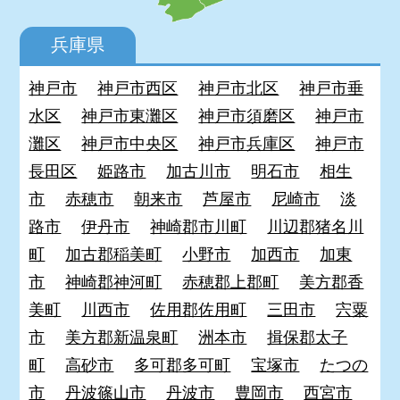
兵庫県
神戸市
神戸市西区
神戸市北区
神戸市垂
水区
神戸市東灘区
神戸市須磨区
神戸市
灘区
神戸市中央区
神戸市兵庫区
神戸市
長田区
姫路市
加古川市
明石市
相生
市
赤穂市
朝来市
芦屋市
尼崎市
淡
路市
伊丹市
神崎郡市川町
川辺郡猪名川
町
加古郡稲美町
小野市
加西市
加東
市
神崎郡神河町
赤穂郡上郡町
美方郡香
美町
川西市
佐用郡佐用町
三田市
宍粟
市
美方郡新温泉町
洲本市
揖保郡太子
町
高砂市
多可郡多可町
宝塚市
たつの
市
丹波篠山市
丹波市
豊岡市
西宮市